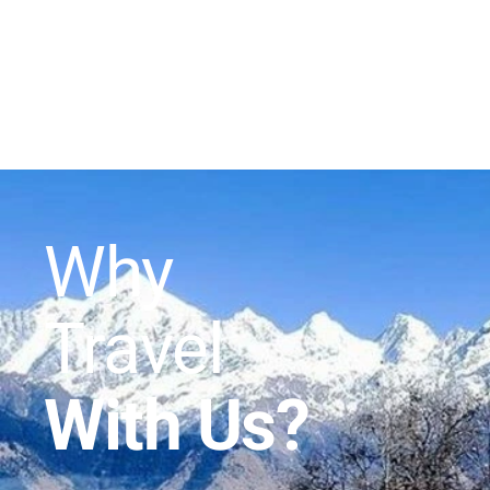
Why
Travel
With Us?