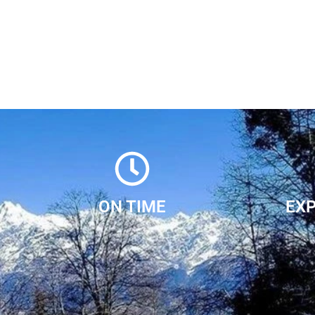
ON TIME
EX